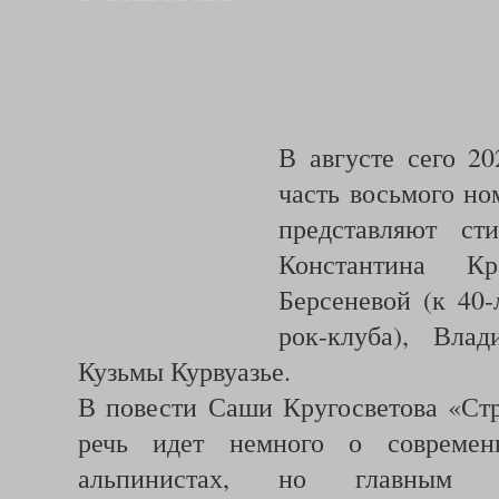
В августе сего 2
часть восьмого н
представляют ст
Константина Кр
Берсеневой (к 40
рок-клуба), Вла
Кузьмы Курвуазье.
В повести Саши Кругосветова «Ст
речь идет немного о совреме
альпинистах, но главным