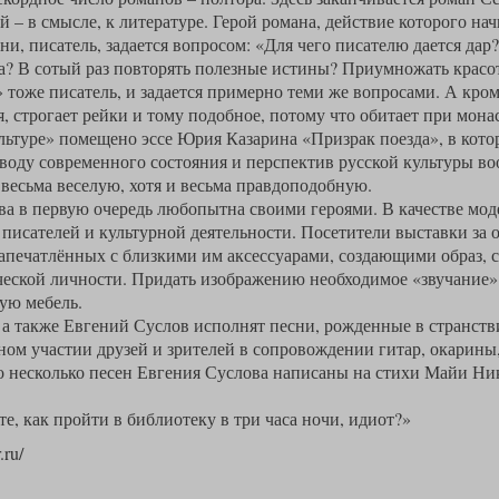
й – в смысле, к литературе. Герой романа, действие которого н
дни, писатель, задается вопросом: «Для чего писателю дается дар
а? В сотый раз повторять полезные истины? Приумножать красот
тоже писатель, и задается примерно теми же вопросами. А кром
я, строгает рейки и тому подобное, потому что обитает при мона
льтуре» помещено эссе Юрия Казарина «Призрак поезда», в котор
оду современного состояния и перспектив русской культуры во
 весьма веселую, хотя и весьма правдоподобную.
а в первую очередь любопытна своими героями. В качестве мод
писателей и культурной деятельности. Посетители выставки за о
 запечатлённых с близкими им аксессуарами, создающими образ,
ческой личности. Придать изображению необходимое «звучание»
ную мебель.
а также Евгений Суслов исполнят песни, рожденные в странств
ом участии друзей и зрителей в сопровождении гитар, окарины
о несколько песен Евгения Суслова написаны на стихи Майи Ни
е, как пройти в библиотеку в три часа ночи, идиот?»
.ru/