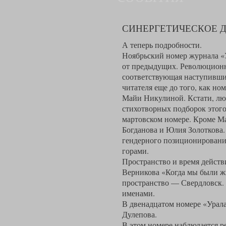
СИНЕРГЕТИЧЕСКОЕ Д
А теперь подробности.
Ноябрьский номер журнала «У
от предыдущих. Революционн
соответствующая наступивши
читателя еще до того, как но
Майи Никулиной. Кстати, лю
стихотворных подборок этого
мартовском номере. Кроме М
Богданова и Юлия Золоткова
гендерного позиционирования 
горами.
Пространство и время дейст
Верникова «Когда мы были жи
пространство — Свердловск. 
именами.
В двенадцатом номере «Урала
Дулепова.
В этом номере наблюдается р