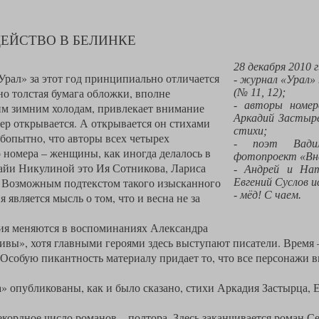
ЕЙСТВО В БЕЛИНКЕ
28 декабря 2010 г
рал» за этот год принципиально отличается
- журнал «Урал» 
о толстая бумага обложки, вполне
(№ 11, 12);
- авторы номер
м зимним холодам, привлекает внимание
Аркадий Застыр
мер открывается. А открывается он стихами
стихи;
бопытно, что авторы всех четырех
- поэт Вадим
 номера – женщины, как иногда делалось в
фотопроект «Вне
айи Никулиной это Ия Сотникова, Лариса
- Андрей и На
. Возможным подтекстом такого изысканного
Евгений Суслов и
- мёд! С чаем.
является мысль о том, что и весна не за
вия меняются в воспоминаниях Александра
вы», хотя главными героями здесь выступают писатели. Время – 
Особую пикантность материалу придает то, что все персонажи
» опубликованы, как и было сказано, стихи Аркадия Застырца,
екордное число романов – полтора. Здесь заканчивается роман 