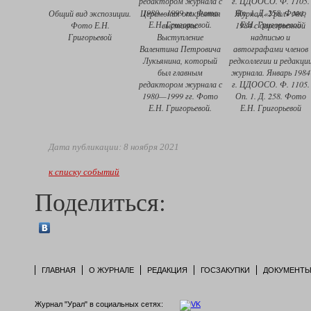
Общий вид экспозиции.
Церемония открытия
Журнал «Урал» №1,
Фото Е.Н.
выставки.
1984 с дарственной
Григорьевой
Выступление
надписью и
Валентина Петровича
автографами членов
Лукьянина, который
редколлегии и редакци
был главным
журнала. Январь 1984
редактором журнала с
г. ЦДООСО. Ф. 1105.
1980—1999 гг. Фото
Оп. 1. Д. 258. Фото
Е.Н. Григорьевой.
Е.Н. Григорьевой
Дата публикации: 8 ноября 2021
к списку событий
Поделиться:
ГЛАВНАЯ
О ЖУРНАЛЕ
РЕДАКЦИЯ
ГОСЗАКУПКИ
ДОКУМЕНТ
Журнал "Урал" в социальных сетях: