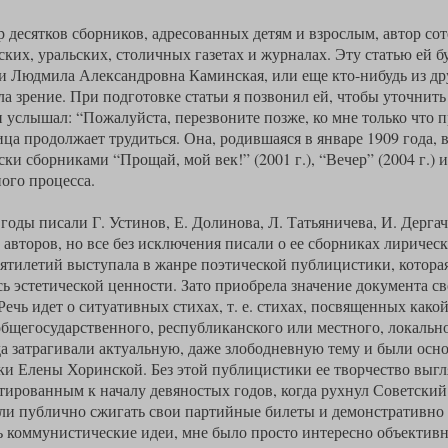
 десятков сборников, адресованных детям и взрослым, автор сот
ких, уральских, столичных газетах и журналах. Эту статью ей б
и Людмила Александровна Каминская, или еще кто-нибудь из др
ла зрение. При подготовке статьи я позвонил ей, чтобы уточнит
и услышал: “Пожалуйста, перезвоните позже, ко мне только что 
ца продолжает трудиться. Она, родившаяся в январе 1909 года, 
ки сборниками “Прощай, мой век!” (2001 г.), “Вечер” (2004 г.) 
ого процесса.
 годы писали Г. Устинов, Е. Долинова, Л. Татьяничева, И. Дергач
 авторов, но все без исключения писали о ее сборниках лирическ
ятилетий выступала в жанре поэтической публицистики, которая,
ь эстетической ценности. Зато приобрела значение документа св
ечь идет о ситуативных стихах, т. е. стихах, посвященных како
бщегосударственного, республиканского или местного, локально
да затрагивали актуальную, даже злободневную тему и были ос
и Елены Хоринской. Без этой публицистики ее творчество выгл
ированным к началу девяностых годов, когда рухнул Советский
ли публично сжигать свои партийные билеты и демонстративно 
 коммунистические идеи, мне было просто интересно объективн