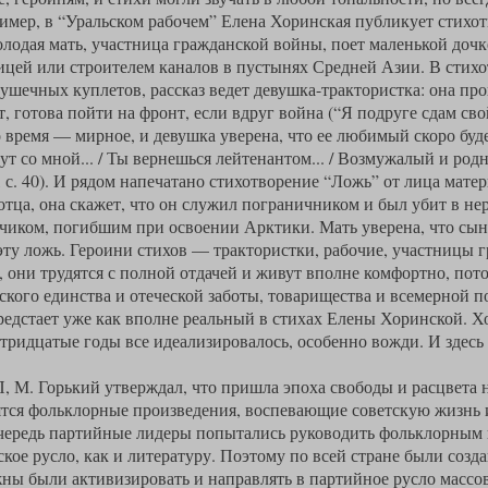
мер, в “Уральском рабочем” Елена Хоринская публикует стихот
лодая мать, участница гражданской войны, поет маленькой дочк
чицей или строителем каналов в пустынях Средней Азии. В стих
ушечных куплетов, рассказ ведет девушка-трактористка: она пр
, готова пойти на фронт, если вдруг война (“Я подруге сдам сво
 время — мирное, и девушка уверена, что ее любимый скоро буде
дут со мной... / Ты вернешься лейтенантом... / Возмужалый и род
 с. 40). И рядом напечатано стихотворение “Ложь” от лица мате
 отца, она скажет, что он служил пограничником и был убит в не
чиком, погибшим при освоении Арктики. Мать уверена, что сын
эту ложь. Героини стихов — трактористки, рабочие, участницы
 они трудятся с полной отдачей и живут вполне комфортно, пот
кого единства и отеческой заботы, товарищества и всемерной 
едстает уже как вполне реальный в стихах Елены Хоринской. Хо
тридцатые годы все идеализировалось, особенно вожди. И здесь
П, М. Горький утверждал, что пришла эпоха свободы и расцвета н
ятся фольклорные произведения, воспевающие советскую жизнь
чередь партийные лидеры попытались руководить фольклорным п
кое русло, как и литературу. Поэтому по всей стране были соз
жны были активизировать и направлять в партийное русло массов