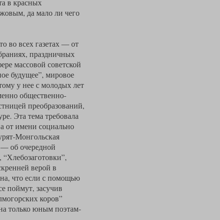
та в красных
жовым, да мало ли чего
то во всех газетах — от
обраниях, праздничных
ере массовой советской
ное будущее”, мировое
тому у нее с молодых лет
менно общественно-
астницей преобразований,
ре. Эта тема требовала
 а от имени социально
Бурят-Монгольская
 — об очередной
, “Хлебозаготовки”,
скренней верой в
на, что если с помощью
се поймут, засучив
олмогорских коров”
нна только юным поэтам-