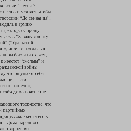
ворение “Песня”:
е песню и мечтает, чтобы
отворении “До свидания”,
оводила в армию
й трактор, / Сброшу
т дома: “Завяжу я ленту
ной” (“Уральский
ри-одиночки: когда сын
равном бою или скажет,
 вырастет “смелым” и
 гражданской войны —
ому что ощущают себя
помощи — этот
тя он, конечно,
 необходимо пояснение.
ародного творчества, что
 и партийных
роцессом, ввести его в
даны Дома народного
ое творчество.