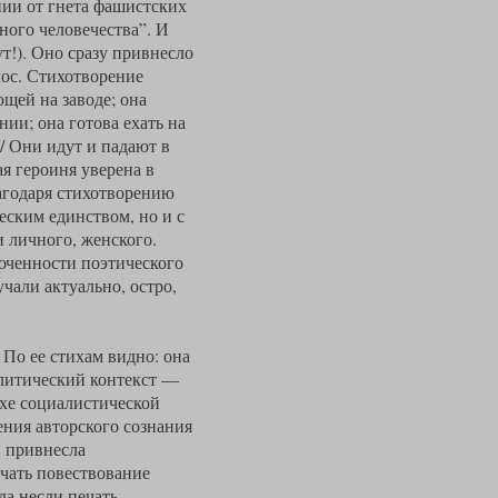
нии от гнета фашистских
ного человечества”. И
т!). Оно сразу привнесло
ос. Стихотворение
щей на заводе; она
ии; она готова ехать на
/ Они идут и падают в
ая героиня уверена в
лагодаря стихотворению
ским единством, но и с
 личного, женского.
юченности поэтического
чали актуально, остро,
. По ее стихам видно: она
олитический контекст —
ухе социалистической
ения авторского сознания
, привнесла
чать повествование
да несли печать