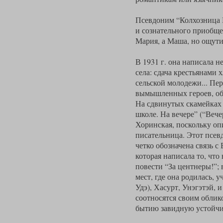
Псевдоним “Колхозница М
и сознательного приобще
Мария, а Маша, но ощутим
В 1931 г. она написала 
села: сдача крестьянами
сельской молодежи... Пер
вымышленных героев, об 
На сдвинутых скамейках
школе. На вечере” (“Веч
Хоринская, поскольку оп
писательница. Этот псев
четко обозначена связь с
которая написала то, чт
повести “За центнеры!”; 
мест, где она родилась, 
Удэ), Хасурт, Унэгэтэй,
соотносятся своим облик
бытию завидную устойчи