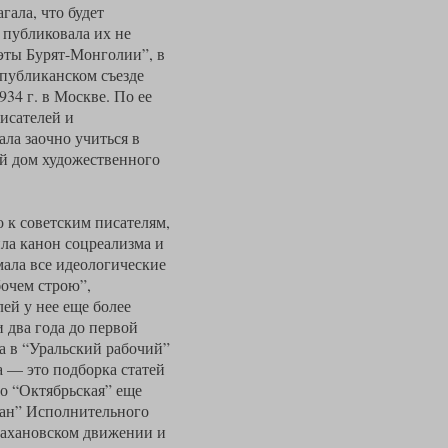
гала, что будет
, публиковала их не
оэты Бурят-Монголии”, в
спубликанском съезде
34 г. в Москве. По ее
исателей и
ала заочно учиться в
ой дом художественного
 к советским писателям,
ила канон соцреализма и
мала все идеологические
бочем строю”,
ей у нее еще более
 два года до первой
а в “Уральский рабочий”
а — это подборка статей
о “Октябрьская” еще
ран” Исполнительного
стахановском движении и