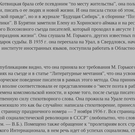
отвицкая брала себе псевдоним “по месту жительства”, она пола
, писать о ее людях и новой жизни. И она писала стихи об этом
ской правде”, но и в журнале “Будущая Сибирь”, в сборнике “П
лики”. В Бурятии заметили Елену из Хоринского аймака и на ре
о Всесоюзного съезда писателей, который проходил в августе 19
 праздник жизни”. Она слушала М. Горького, других известных п
арок судьбы. В 1935 г. она переехала на Урал, в Свердловск, нач
 институте иностранных языков, поступила работать в Областн
публикациям видно, что она приняла все требования М. Горького
ях на съезде и в статье “Литературные мечтания”, что она усво
ворческое поведение писателя в рамках этого метода. Она прини
 вполне соответствовали ее представлениям о “месте поэта в ра
мена комсомольской юности, и кроме того, после съезда писател
ственную силу стихотворного слова. Она прожила на Урале почти
оизошло это как бы случайно: написала стихотворение, принесл
ю страницу праздничного номера — 7 ноября 1936 г. Вся страниц
кой социалистической революции в СССР” (любопытно, что слов
ым. — В.Б.). Помещено также обращение к “пролетариям всех ст
ого Интернационала, в нем речь идет об успехах социализма, 