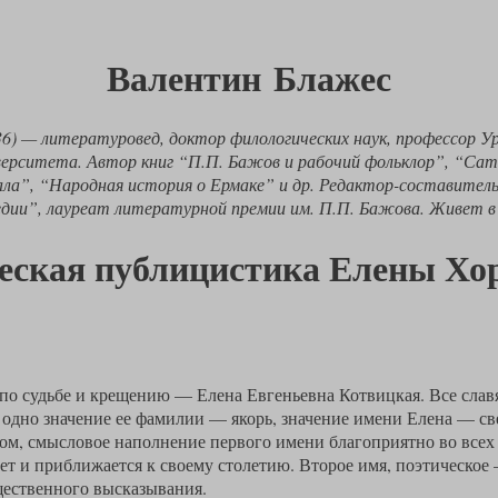
Валентин Блажес
6) — литературовед, доктор филологических наук, профессор Ур
верситета. Автор книг “П.П. Бажов и рабочий фольклор”, “Сат
ала”, “Народная история о Ермаке” и др. Редактор-составитель
дии”, лауреат литературной премии им. П.П. Бажова. Живет в
еская публицистика Елены Хо
 по судьбе и крещению — Елена Евгеньевна Котвицкая. Все сла
 одно значение ее фамилии — якорь, значение имени Елена — св
зом, смысловое наполнение первого имени благоприятно во всех
ет и приближается к своему столетию. Второе имя, поэтическо
щественного высказывания.