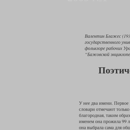
Валентин Блажес (193
государственного уни
фольклоре рабочих Ур
“Бажовской энциклопе
Поэтич
У нее два имени. Первое
словари отмечают только
благородная, таким обра
именем она прожила 99 л
она выбрала сама для об