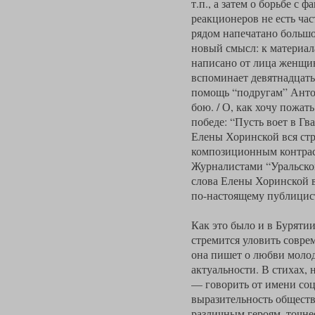
т.п., а затем о борьбе 
реакционеров не есть час
рядом напечатано большо
новый смысл: к материа
написано от лица женщин
вспоминает девятнадцатый
помощь “подругам” Антон
бою. / О, как хочу пожат
победе: “Пусть воет в Гв
Елены Хоринской вся стр
композиционным контраст
Журналистами “Уральског
слова Елены Хоринской в 
по-настоящему публицис
Как это было и в Бурятии,
стремится уловить совре
она пишет о любви молоды
актуальности. В стихах,
— говорить от имени соц
выразительность обществ
различным героям, точнее