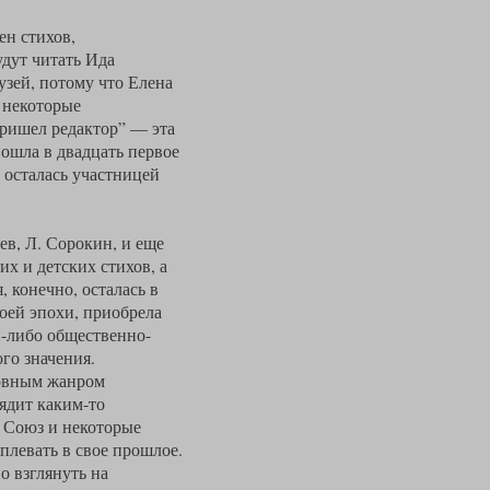
ен стихов,
удут читать Ида
узей, потому что Елена
ь некоторые
пришел редактор” — эта
вошла в двадцать первое
и осталась участницей
ев, Л. Сорокин, и еще
их и детских стихов, а
 конечно, осталась в
оей эпохи, приобрела
й-либо общественно-
го значения.
новным жанром
ядит каким-то
 Союз и некоторые
плевать в свое прошлое.
о взглянуть на