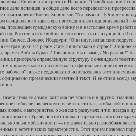
с фашизмом в Европе и конкретно в Испании: “Освобождение Испа
тное дело испанцев, а общее дело всего передового и прогрессив
е стихотворение Елены Хоринской “No pasaran!” (Они не пройду
лам официального характера присоединился индивидуальный гол
ы, прошедшей гражданскую войну и в настоящее время работаю
 год, Россию в огне войны и соотносит это с ситуацией в Испан
ии Санчес, Долорес Ибаррури: “Они идут, испанские подруги, 
ь я сестрам руки / И рядом стать с винтовкою в строю!” Лирическ
адарраме / Войны буран. / Товарищи, мы с вами, / No pasaran!” Б
аница приобрела определенную структуру с очевидным тематиче
ом прозаического и поэтического, официально-политического и
о рабочего” позже неоднократно использовался этот прием вкл
официально-прозаический газетный текст. И ее стихи всегда зву
тично.
 газета стала ее домом, хотя она печаталась и в других изданиях
менное в общечеловеческом и осветить это так, чтобы войти в п
х людей, о материнстве, о женских раздумьях и т.п. всегда в д
 написанных на Урале, она не отошла от прежнего способа выраж
иально значимой личности — но значительно разнообразила его
енных и эстетических характеристик. Этот прием позволял пору
, героиням, и стихи могли звучать в любой тональности, но всег