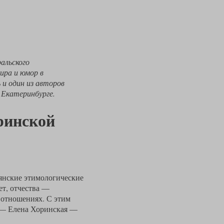
альского
ира и юмор в
 и один из авторов
 Екатеринбурге.
ринской
вянские этимологические
ет, отчества —
 отношениях. С этим
е — Елена Хоринская —