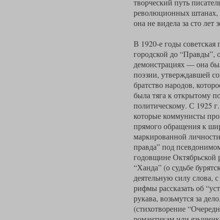
творческий путь писател
революционных штанах, с
она не видела за сто лет
В 1920-е годы советская 
городской до “Правды”, о
демонстрациях — она был
поэзии, утверждавшей со
братство народов, котор
была тяга к открытому п
политическому. С 1925 г
которые коммунисты пров
прямого обращения к шир
маркированной личности,
правда” под псевдонимо
годовщине Октябрьской р
“Ханда” (о судьбе бурят
деятельную силу слова, 
рифмы рассказать об “уст
рукава, возьмутся за дел
(стихотворение “Очередн
романтикам или язычник