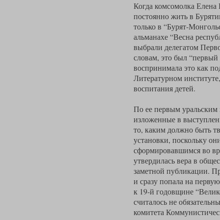
Когда комсомолка Елена К
постоянно жить в Бурятии
только в “Бурят-Монголь
альманахе “Весна респуб
выбрали делегатом Первог
словам, это был “первый
воспринимала это как под
Литературном институте,
воспитания детей.
По ее первым уральским 
изложенные в выступлени
то, каким должно быть т
установки, поскольку они
сформировавшимся во вре
утвердилась вера в обще
заметной публикации. Пр
и сразу попала на перву
к 19-й годовщине “Вели
считалось не обязательн
комитета Коммунистическ