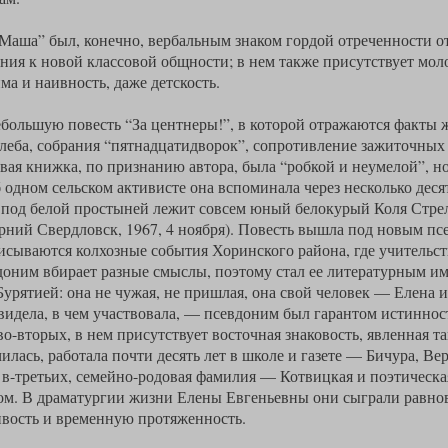
аша” был, конечно, вербальным знаком гордой отреченности от
ния к новой классовой общности; в нем также присутствует моло
а и наивность, даже детскость.
небольшую повесть “За центнеры!”, в которой отражаются факты 
 хлеба, собрания “пятнадцатидворок”, сопротивление зажиточных
вая книжка, по признанию автора, была “робкой и неумелой”, но
одном сельском активисте она вспоминала через несколько деся
 под белой простыней лежит совсем юный белокурый Коля Стрел
ерний Свердловск, 1967, 4 ноября). Повесть вышла под новым 
исываются колхозные события Хоринского района, где учительст
доним вбирает разные смыслы, поэтому стал ее литературным им
 Бурятией: она не чужая, не пришлая, она свой человек — Елена 
о видела, в чем участвовала, — псевдоним был гарантом истинно
во-вторых, в нем присутствует восточная знаковость, явленная т
училась, работала почти десять лет в школе и газете — Бичура, В
 и в-третьих, семейно-родовая фамилия — Котвицкая и поэтическ
ом. В драматургии жизни Елены Евгеньевны они сыграли равнов
вость и временную протяженность.