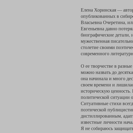
Елена Хоринская — автор
опубликованных в сибирс
Власьевна Очеретина, ил
Евгеньевна давно потеря
биографические детали, 
мужественная писательни
столетие своими поэтичес
современного литературн
О ее творчестве в разные
можно назвать до десятка
она начинала и много дес
своем времени и лишилас
историческую ценность. Р
политической ситуации о
Ситуативные стихи всег
поэтической публицистик
дистиллированным, адапт
известные личности нача
Я не собираюсь защищать