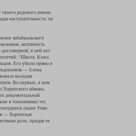
 своего родового имени
дая наступательность: не
жизни забайкальского
 мужиков, активность
 достоверной, в ней нет
тилетий: “Школа. Класс.
ьцов. Его убили прямо в
псевдонимом — Елена
вовала молодая
енем. Во-первых, в нем
из Хоринского аймака,
сти документальной
акже в топонимике тех
ерхнеудинск (ныне Улан-
ая — Хоринская
еликие роли, придав ее