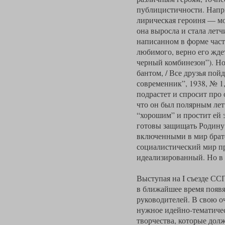
публицистичности. Напри
лирическая героиня — мо
она выросла и стала лет
написанном в форме част
любимого, верно его ждет
черный комбинезон”). Но
бантом, / Все друзья пой
современник”, 1938, № 1,
подрастет и спросит про
что он был полярным лет
“хорошим” и простит ей 
готовы защищать Родину,
включенными в мир братс
социалистический мир пр
идеализированный. Но в 
Выступая на I съезде СС
в ближайшее время появ
руководителей. В свою о
нужное идейно-тематичес
творчества, которые дол