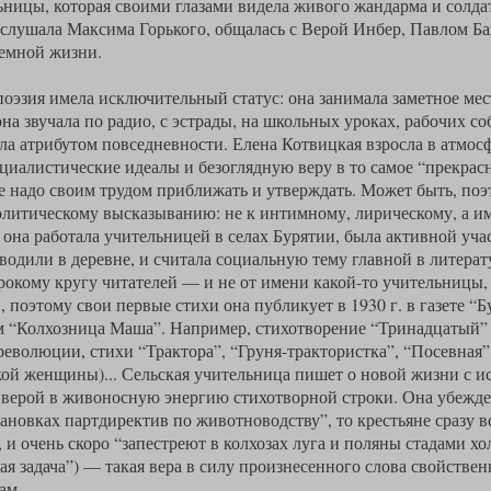
ьницы, которая своими глазами видела живого жандарма и солда
лушала Максима Горького, общалась с Верой Инбер, Павлом Ба
 земной жизни.
поэзия имела исключительный статус: она занимала заметное мес
на звучала по радио, с эстрады, на школьных уроках, рабочих с
а атрибутом повседневности. Елена Котвицкая взросла в атмосф
циалистические идеалы и безоглядную веру в то самое “прекрас
ое надо своим трудом приближать и утверждать. Может быть, поэ
олитическому высказыванию: не к интимному, лирическому, а и
. она работала учительницей в селах Бурятии, была активной уч
одили в деревне, и считала социальную тему главной в литерату
окому кругу читателей — и не от имени какой-то учительницы,
 поэтому свои первые стихи она публикует в 1930 г. в газете “
м “Колхозница Маша”. Например, стихотворение “Тринадцатый”
еволюции, стихи “Трактора”, “Груня-трактористка”, “Посевная”
ской женщины)... Сельская учительница пишет о новой жизни с и
с верой в живоносную энергию стихотворной строки. Она убежде
ановках партдиректив по животноводству”, то крестьяне сразу в
о, и очень скоро “запестреют в колхозах луга и поляны стадами х
ая задача”) — такая вера в силу произнесенного слова свойстве
ам.