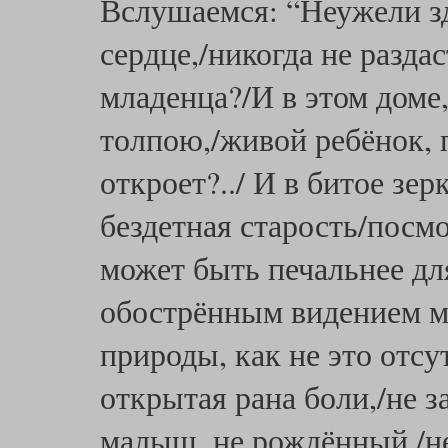
Вслушаемся: “Неужели зд
сердце,/никогда не раздас
младенца?/И в этом доме
толпою,/живой ребёнок, п
откроет?../ И в битое зе
бездетная старость/посм
может быть печальнее дл
обострённым видением м
природы, как не это отсу
открытая рана боли,/не 
малыш, не рождённый,/не