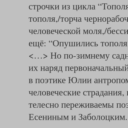
строчки из цикла “Топол
тополя,/торча чернорабо
человеческой моля,/бесс
ещё: “Опушились тополя,
<…> Но по-зимнему садн
их наряд первоначальный
в поэтике Юлии антропо
человеческие страдания,
телесно переживаемы поэт
Есениным и Заболоцким. 