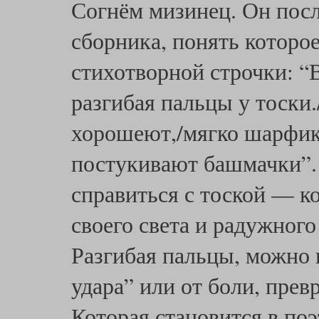
Согнём мизинец. Он пос
сборника, понять которое
стихотворной строчки: “В
разгибая пальцы у тоски
хорошеют,/мягко шарфик 
постукивают башмачки”. 
справиться с тоской — ко
своего света и радужног
Разгибая пальцы, можно
удара” или от боли, прев
Которая становится в по