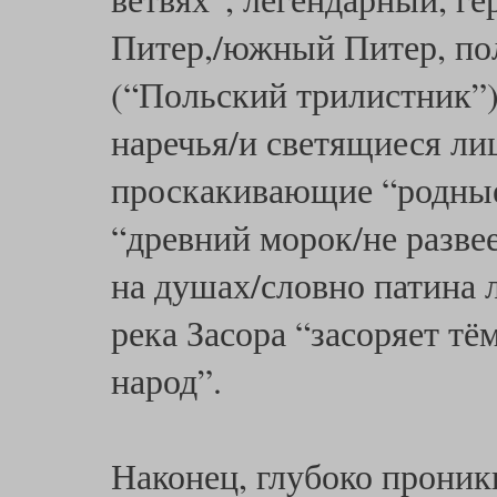
Питер,/южный Питер, по
(“Польский трилистник”
наречья/и светящиеся ли
проскакивающие “родные
“древний морок/не развее
на душах/словно патина 
река Засора “засоряет т
народ”.
Наконец, глубоко прони