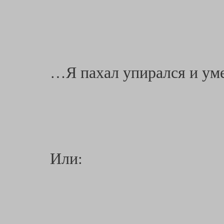
…Я пахал упирался и ум
Или: