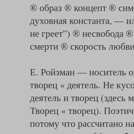
® образ ® концепт ® си
духовная константа, — и
не греет”) ® несвобода 
смерти ® скорость любви
Е. Ройзман — носитель оп
творец « деятель. Не кус
деятель и творец (здесь 
Творец « творец). Поэтич
потому что рассчитано н