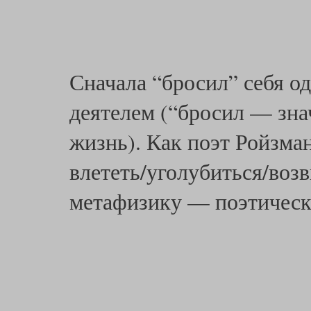
Сначала “бросил” себя о
деятелем (“бросил — знач
жизнь). Как поэт Ройзма
влететь/уголубиться/воз
метафизику — поэтичес