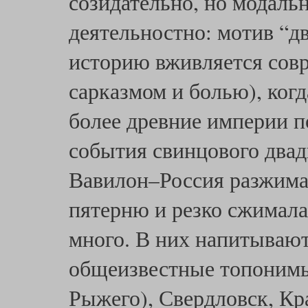
созидательно, но модаль
деятельностно: мотив “д
историю вживляется совр
сарказмом и болью), ког
более древние империи 
события свинцового двадц
Вавилон–Россия разжимал
пятерню и резко сжимала
много. В них напитываю
общеизвестные топонимы 
Рыжего), Свердловск, Кр