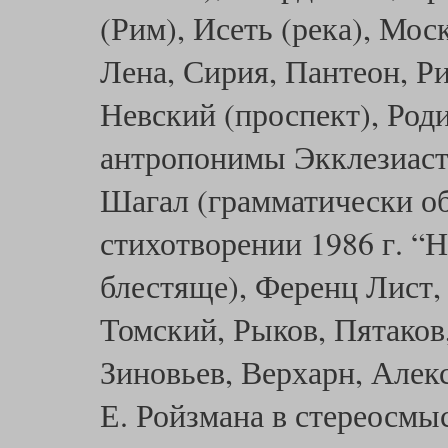
(Рим), Исеть (река), Мос
Лена, Сирия, Пантеон, Р
Невский (проспект), Роди
антропонимы Экклезиаст
Шагал (грамматически о
стихотворении 1986 г. “
блестяще), Ференц Лист,
Томский, Рыков, Пятаков,
Зиновьев, Верхарн, Алек
Е. Ройзмана в стереосм