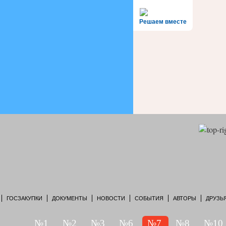
Решаем вместе
ГОСЗАКУПКИ
ДОКУМЕНТЫ
НОВОСТИ
СОБЫТИЯ
АВТОРЫ
ДРУЗЬ
№1
№2
№3
№6
№7
№8
№10