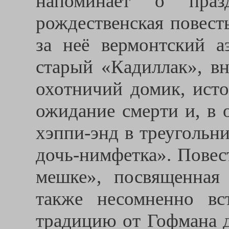
напоминает о празд
рождественская повест
за неё вермонтский а
старый «Кадиллак», в
охотничий домик, ист
ожидание смерти и, в 
хэппи-энд в треугольн
дочь-нимфетка». Повес
мешке», посвященная
также несомненно вс
традицию от Гофмана д