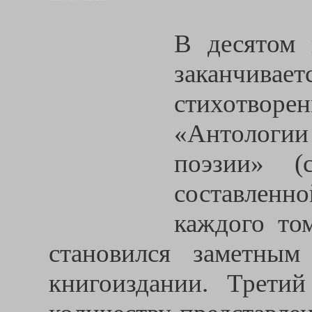
В десятом 
заканчива
стихотво
«Антологи
поэзии» (
составленн
каждого то
становился заметным
книгоиздании. Трет