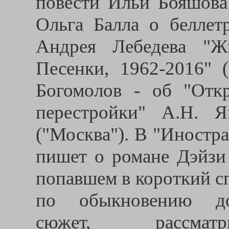
повести Ильи Бояшова 
Ольга Балла о беллет
Андрея Лебедева "Ж
Песенки, 1962-2016" 
Богомолов - об "Отк
перестройки" А.Н. Я
("Москва"). В "Иностр
пишет о романе Дэйзи
попавшем в короткий с
по обыкновению доб
сюжет, рассматр