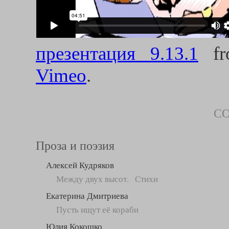
презентация 9.13.1
f
Vimeo
.
С
Проза и поэзия
Алексей Кудряков
Между двух высот. Стихи
Екатерина Дмитриева
Пусть ищут её кораби
Юлия Кокошко