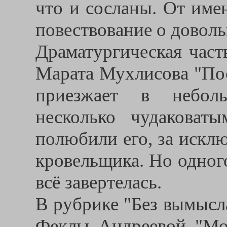
что и сосланы. От име
повествование о довол
Драматургическая част
Марата Мухлисова "По
приезжает в неболь
несколько чудаковат
полюбили его, за искл
кровельщика. Но одног
всё завертелась.
В рубрике "Без вымысл
Феклы Андреевой "Мор