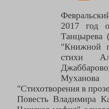
Февральски
2017 год о
Танцырева 
"Книжной п
стихи Ал
Джаббарово
Муханова
"Стихотворения в прозе
Повесть Владимира К