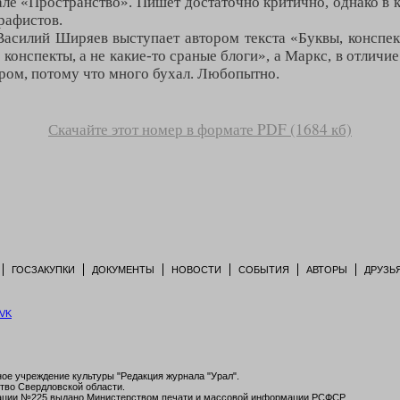
ле «Пространство». Пишет достаточно критично, однако в ко
рафистов.
Василий Ширяев выступает автором текста «Буквы, конспек
 конспекты, а не какие-то сраные блоги», а Маркс, в отличие
ером, потому что много бухал. Любопытно.
Скачайте этот номер в формате PDF (1684 кб)
ГОСЗАКУПКИ
ДОКУМЕНТЫ
НОВОСТИ
СОБЫТИЯ
АВТОРЫ
ДРУЗЬ
ое учреждение культуры "Редакция журнала "Урал".
тво Свердловской области.
рации №225 выдано Министерством печати и массовой информации РСФСР