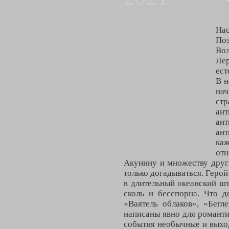
Нас
По
Вол
Ле
ест
В н
нач
стр
ант
ант
ант
каж
отн
Акунину и множеству други
только догадываться. Герой
в длительный океанский шт
сколь и бесспорна. Что д
«Ваятель облаков», «Бег
написаны явно для романтик
события необычные и выхо