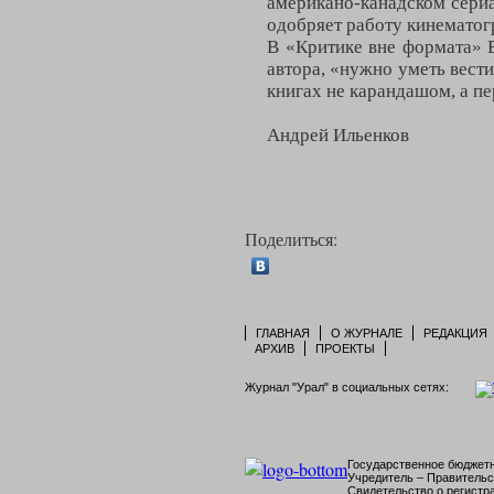
американо-канадском сериа
одобряет работу кинематог
В «Критике вне формата» 
автора, «нужно уметь вести
книгах не карандашом, а п
Андрей Ильенков
Поделиться:
ГЛАВНАЯ
О ЖУРНАЛЕ
РЕДАКЦИЯ
АРХИВ
ПРОЕКТЫ
Журнал "Урал" в социальных сетях:
Государственное бюджетн
Учредитель – Правительс
Свидетельство о регист