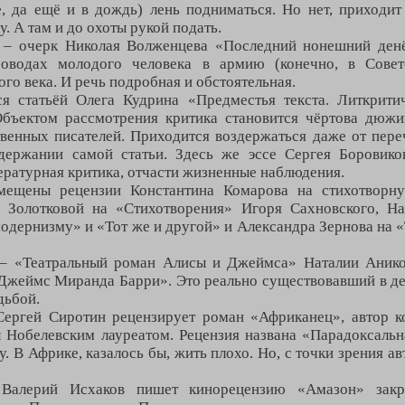
е, да ещё и в дождь) лень подниматься. Но нет, приходи
. А там и до охоты рукой подать.
 – очерк Николая Волженцева «Последний нонешний ден
проводах молодого человека в армию (конечно, в Сове
го века. И речь подробная и обстоятельная.
ся статьёй Олега Кудрина «Предместья текста. Литкрити
Объектом рассмотрения критика становится чёртова дюжи
венных писателей. Приходится воздержаться даже от пере
держании самой статьи. Здесь же эссе Сергея Боровико
тературная критика, отчасти жизненные наблюдения.
мещены рецензии Константина Комарова на стихотворну
 Золотковой на «Стихотворения» Игоря Сахновского, На
одернизму» и «Тот же и другой» и Александра Зернова на
 – «Театральный роман Алисы и Джеймса» Наталии Анико.
Джеймс Миранда Барри». Это реально существовавший в дев
дьбой.
Сергей Сиротин рецензирует роман «Африканец», автор к
л Нобелевским лауреатом. Рецензия названа «Парадоксаль
 В Африке, казалось бы, жить плохо. Но, с точки зрения а
алерий Исхаков пишет кинорецензию «Амазон» закр