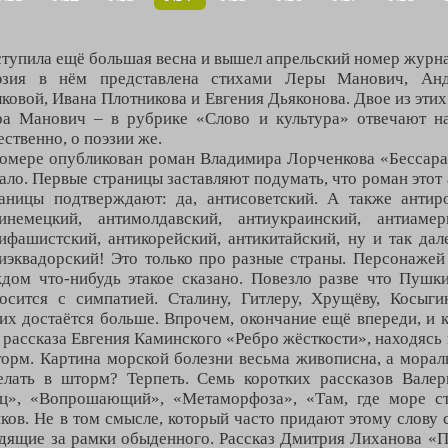
тупила ещё большая весна и вышел апрельский номер журнал
эзия в нём представлена стихами Леры Манович, Анд
ковой, Ивана Плотникова и Евгения Дьяконова. Двое из эти
ра Манович – в рубрике «Слово и культура» отвечают н
ественно, о поэзии же.
омере опубликован роман Владимира Лорченкова «Бессараб
ало. Первые страницы заставляют подумать, что роман этот
аницы подтверждают: да, антисоветский. А также антир
инемецкий, антимолдавский, антиукраинский, антиамери
ифашистский, антикорейский, антикитайский, ну и так да
иэквадорский! Это только про разные страны. Персонажей
дом что-нибудь этакое сказано. Повезло разве что Пушки
осится с симпатией. Сталину, Гитлеру, Хрущёву, Косыгин
х достаётся больше. Впрочем, окончание ещё впереди, и 
 рассказа Евгения Каминского «Ребро жёсткости», находясь 
орм. Картина морской болезни весьма живописна, а мораль
елать в шторм? Терпеть. Семь коротких рассказов Валер
лец», «Вопрошающий», «Метаморфоза», «Там, где море с
ов. Не в том смысле, который часто придают этому слову с
дящие за рамки обыденного. Рассказ Дмитрия Лиханова «По