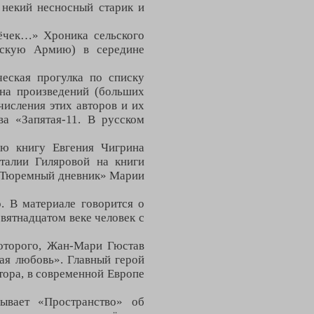
т некий несносный старик и
ёчек…» Хроника сельского
тскую Армию) в середине
ческая прогулка по списку
на произведений (больших
числения этих авторов и их
ва «Запятая-11. В русском
ю книгу Евгения Чигрина
талии Гиляровой на книги
 «Тюремный дневник» Марии
 В материале говорится о
ятнадцатом веке человек с
оторого, Жан-Мари Гюстав
ная любовь». Главный герой
втора, в современной Европе
ывает «Пространство» об