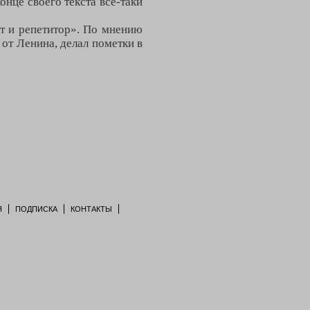
нце своего текста всё-таки
т и репетитор». По мнению
 от Ленина, делал пометки в
Я
ПОДПИСКА
КОНТАКТЫ