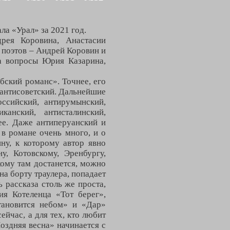
а «Урал» за 2021 год.
рея Коровина, Анастасии
х поэтов – Андрей Коровин и
а вопросы Юрия Казарина,
ский романс». Точнее, его
 антисоветский. Дальнейшие
оссийский, антирумынский,
канский, антисталинский,
лее. Даже антиперуанский и
 в романе очень много, и о
ну, к которому автор явно
у, Котовскому, Эренбургу,
кому там достанется, можно
на борту траулера, попадает
 рассказа столь же проста,
ия Котеленца «Тот берег»,
тановится небом» и «Дар»
ейчас, а для тех, кто любит
здняя весна» начинается с