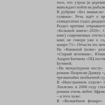
того, что утром (в деревн
вынуждает пойти на рыбалку
В рубрике «Без вымысла»
гулянья». Речь идёт о 
семидесятых годах двадцато
Раздел критики открывает
«Большой книги»-2020». 
книг) современных отечест
книг, не говоря уже о со
жанре-71». Отчасти это ли
На «Книжной полке» раз
«Старый кочевник», Юлии
Андрея Бычкова «ПЦ постм
Бутиной.
«На литературном посту»
романе Патрисии Данкер «
чрезвычайно необычной су
В «Иностранном отделе» 
Леклезио, в 2008 году ста
романа очень любит Африку.
– и того хуже.
В «Волшебном фонаре» В