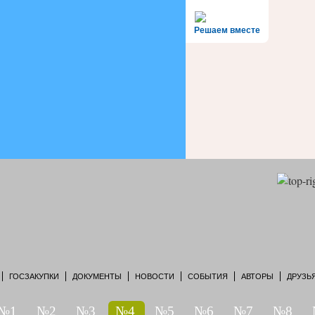
Решаем вместе
ГОСЗАКУПКИ
ДОКУМЕНТЫ
НОВОСТИ
СОБЫТИЯ
АВТОРЫ
ДРУЗЬ
№1
№2
№3
№4
№5
№6
№7
№8