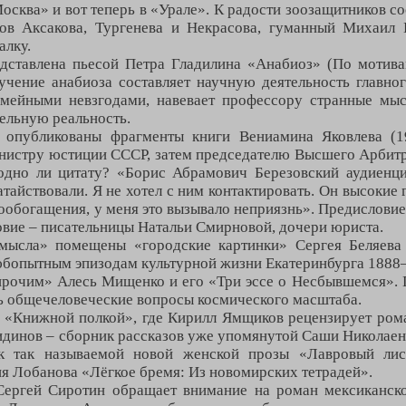
сква» и вот теперь в «Урале». К радости зоозащитников со
ов Аксакова, Тургенева и Некрасова, гуманный Михаил 
алку.
дставлена пьесой Петра Гладилина «Анабиоз» (По мотив
учение анабиоза составляет научную деятельность главно
емейными невзгодами, навевает профессору странные мы
лельную реальность.
 опубликованы фрагменты книги Вениамина Яковлева (1
нистру юстиции СССР, затем председателю Высшего Арбитр
годно ли цитату? «Борис Абрамович Березовский аудиенци
атайствовали. Я не хотел с ним контактировать. Он высокие
мообогащения, у меня это вызывало неприязнь». Предисловие
вие – писательницы Натальи Смирновой, дочери юриста.
мысла» помещены «городские картинки» Сергея Беляева
бопытным эпизодам культурной жизни Екатеринбурга 1888–
рочим» Алесь Мищенко и его «Три эссе о Несбывшемся». 
ь общечеловеческие вопросы космического масштаба.
я «Книжной полкой», где Кирилл Ямщиков рецензирует ром
динов – сборник рассказов уже упомянутой Саши Николаенк
к так называемой новой женской прозы «Лавровый лис
я Лобанова «Лёгкое бремя: Из новомирских тетрадей».
Сергей Сиротин обращает внимание на роман мексиканск