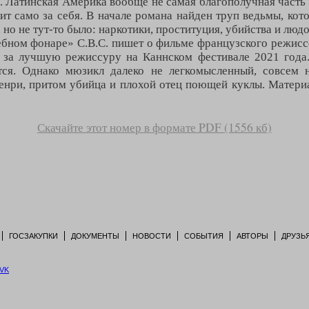
 Латинская Америка вообще не самая благополучная часть 
т само за себя. В начале романа найден труп ведьмы, котор
но не тут-то было: наркотики, проституция, убийства и люд
бном фонаре» С.В.С. пишет о фильме французского режисс
а за лучшую режиссуру на Каннском фестивале 2021 года.
тся. Однако мюзикл далеко не легкомысленный, совсем 
нри, притом убийца и плохой отец поющей куклы. Материа
Скачайте этот номер в формате PDF (1556 кб)
ГОСЗАКУПКИ
ДОКУМЕНТЫ
НОВОСТИ
СОБЫТИЯ
АВТОРЫ
ДРУЗЬ