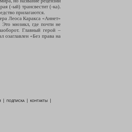
мира, но название рецензии
ая (-ый) трансвестит (-ка).
оедство прилагаются.
ера Леоса Каракса «Аннет»
 Это мюзикл, где почти не
наоборот. Главный герой –
л озаглавлен «Без права на
Я
ПОДПИСКА
КОНТАКТЫ