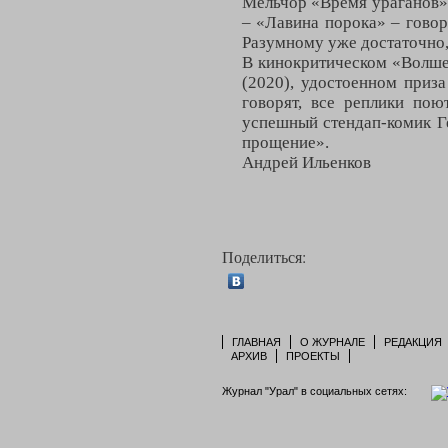
Мельчор «Время ураганов».
– «Лавина порока» – говори
Разумному уже достаточно, 
В кинокритическом «Волше
(2020), удостоенном приз
говорят, все реплики пою
успешный стендап-комик Ге
прощение».
Андрей Ильенков
Поделиться:
ГЛАВНАЯ
О ЖУРНАЛЕ
РЕДАКЦИЯ
АРХИВ
ПРОЕКТЫ
Журнал "Урал" в социальных сетях: