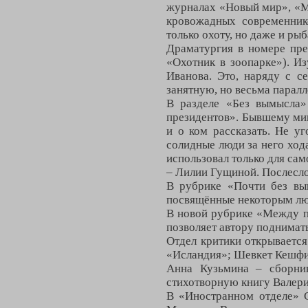
журналах «Новый мир», «Мо
кровожадных современник
только охоту, но даже и рыб
Драматургия в номере пре
«Охотник в зоопарке»). Из
Иванова. Это, наряду с с
занятную, но весьма парал
В разделе «Без вымысла»
президентов». Бывшему ми
и о ком рассказать. Не у
солидные люди за него ход
использовал только для са
– Лилии Гущиной. Послесло
В рубрике «Почти без вы
посвящённые некоторым лю
В новой рубрике «Между п
позволяет автору поднимат
Отдел критики открываетс
«Исландия»; Шевкет Кешфи
Анна Кузьмина – сборни
стихотворную книгу Валери
В «Иностранном отделе» 