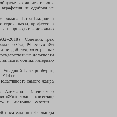
общаем: в отличие от своих
Евграфович не одобрял не
ам романа Петра Гладилина
го героя пьесы, профессора
сли и приводит в довольно
932–2018) «Советник трех
ажного Суда РФ есть о чём
и не добился, хотя разные
 государственные должности
, запись и монтаж интервью
 «Ушедший Екатеринбург»,
1914 гг.
Податливость самого жанра
ан Александра Иличевского
о «Жили люди как всегда»;
т» и Анатолий Кулагин –
ой писательницы Фернанды