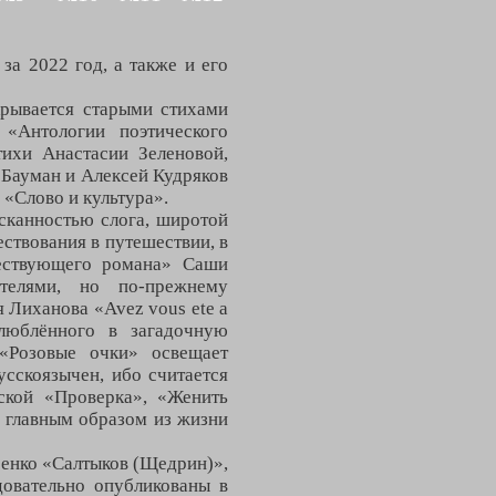
за 2022 год, а также и его
крывается старыми стихами
«Антологии поэтического
ихи Анастасии Зеленовой,
 Бауман и Алексей Кудряков
 «Слово и культура».
сканностью слога, широтой
ествования в путешествии, в
ществующего романа» Саши
телями, но по-прежнему
 Лиханова «Avez vous ete а
влюблённого в загадочную
«Розовые очки» освещает
усскоязычен, ибо считается
ской «Проверка», «Женить
 главным образом из жизни
ренко «Салтыков (Щедрин)»,
довательно опубликованы в