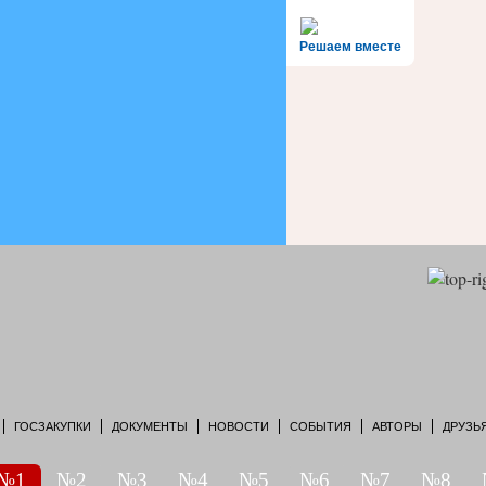
Решаем вместе
ГОСЗАКУПКИ
ДОКУМЕНТЫ
НОВОСТИ
СОБЫТИЯ
АВТОРЫ
ДРУЗЬ
№1
№2
№3
№4
№5
№6
№7
№8