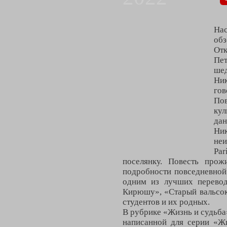
Нас
обз
Отк
Пе
ше
Ник
гов
Пов
кул
да
Ни
неи
Pa
поселянку. Повесть про
подробности повседневной 
одним из лучших перевод
Кирюшу», «Старый вальсок
студентов и их родных.
В рубрике «Жизнь и судьба
написанной для серии «Жи