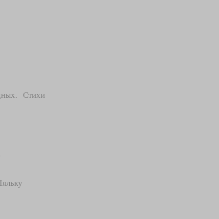
одных. Стихи
…
Ляльку