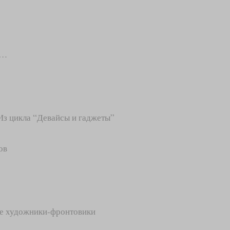
й…
з цикла “Девайсы и гаджеты”
ов
е художники-фронтовики