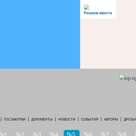
Решаем вместе
ГОСЗАКУПКИ
ДОКУМЕНТЫ
НОВОСТИ
СОБЫТИЯ
АВТОРЫ
ДРУЗЬ
№1
№2
№3
№4
№5
№6
№7
№8