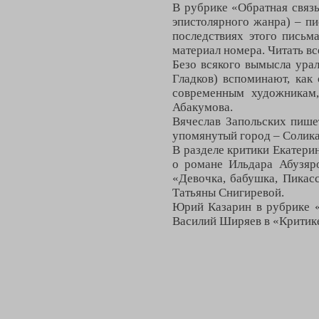
В рубрике «Обратная связь
эпистолярного жанра) – п
последствиях этого пись
материал номера. Читать вс
Безо всякого вымысла ура
Гладков) вспоминают, как
современным художникам,
Абакумова.
Вячеслав Запольских пишет
упомянутый город – Солик
В разделе критики Екатери
о романе Ильдара Абузяр
«Девочка, бабушка, Пикас
Татьяны Снигиревой.
Юрий Казарин в рубрике «
Василий Ширяев в «Критике