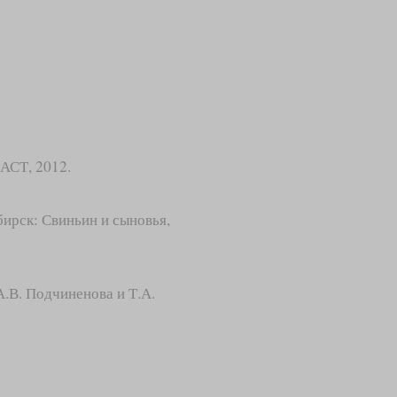
АСТ, 2012.
ирск: Свиньин и сыновья,
А.В. Подчиненова и Т.А.