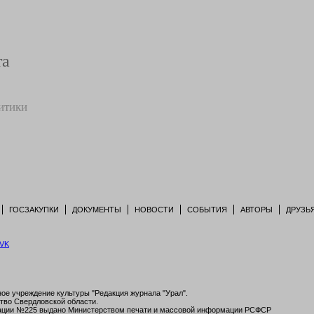
та
итики
ГОСЗАКУПКИ
ДОКУМЕНТЫ
НОВОСТИ
СОБЫТИЯ
АВТОРЫ
ДРУЗЬ
ое учреждение культуры "Редакция журнала "Урал".
тво Свердловской области.
рации №225 выдано Министерством печати и массовой информации РСФСР