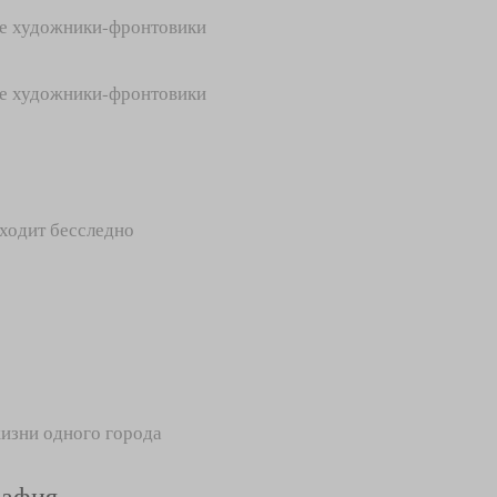
е художники-фронтовики
е художники-фронтовики
оходит бесследно
жизни одного города
рафия