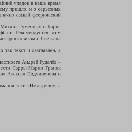
райний упадок в наше время
ему пришло, и о серьезных
значно самый феерический
, Михаил Гуменных и Борис
фбате. Рекомендуется всем
ми-фронтовиками Светлана
 так текст и озаглавлен, а
частности Андрей Рудалёв –
вести Сарры-Марии Граник
чи» Алексея Подчиненова и
имания эссе «Имя души», а
.