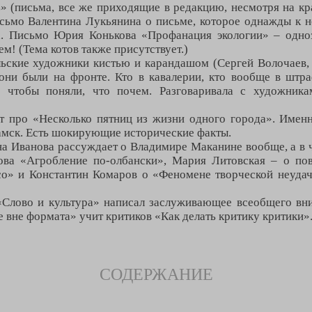
» (письма, все же приходящие в редакцию, несмотря на к
исьмо Валентина Лукьянина о письме, которое однажды к н
ма. Письмо Юрия Конькова «Профанация экологии» – одно
ем! (Тема котов также присутствует.)
льские художники кистью и карандашом (Сергей Волочаев
 они были на фронте. Кто в кавалерии, кто вообще в штра
 чтобы поняли, что почем. Разговаривала с художника
 про «Несколько пятниц из жизни одного города». Именно
амск. Есть шокирующие исторические факты.
на Иванова рассуждает о Владимире Маканине вообще, а в 
ова «Агробление по-олбански», Мария Литовская – о по
со» и Константин Комаров о «Феномене творческой неуда
Слово и культура» написал заслуживающее всеобщего вн
 вне формата» учит критиков «Как делать критику критики»
СОДЕРЖАНИЕ