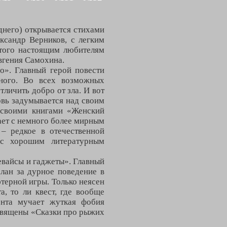
днего) открывается стихами
ксандр Верников, с легким
того настоящим любителям
вгения Самохина.
о». Главный герой повести
много. Во всех возможных
тличить добро от зла. И вот
овь задумывается над своим
 своими книгами «Женский
ает с немного более мирным
 – редкое в отечественной
и с хорошим литературным
евайсы и гаджеты». Главный
слан за дурное поведение в
терной игры. Только неясен
а, то ли квест, где вообще
ента мучает жуткая фобия
освящены «Сказки про рыжих