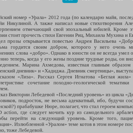
ский номер «Урала» 2012 года (по календарю майя, после
и Никулиной. А также написал новые стихотворения Але
терпением отмечающий свой эпохальный юбилей. Кроме э
зии стоит прочесть стихи Евгении Риц, Михаила Мухина и Е
ел прозы открывается повестью Андрея Васильева «Добр
сьма гордится своим добром, которого у него очень 
чениях слова «добро». Однако в юности он не всегда умел о
нно теперь, когда у его жены поздние трудные роды, он вн
ведением. Марина Ахмедова, известная главным образом
енский дневник» и «Хадиджа. Дневник смертницы», выступ
сказом «Лиза». Рассказ Сергея Игнатова «Беглая жила»
ллетристике сочетание походно-геологической тематик
лем.
сказ Виктории Лебедевой «Последний уровень» из цикла «Д
овиков, подросток, не весьма адекватный, ибо, будучи со
нской?) прабабушке Нюре, полагает, что стал героем компью
 action, где следует мочить кур из самодельного арбалет
тобы перейти на следующий уровень. Кроме того, паци
ация». Излюбленной «Уралом» теме котов в этом номере п
но, тоже Лебедевой.