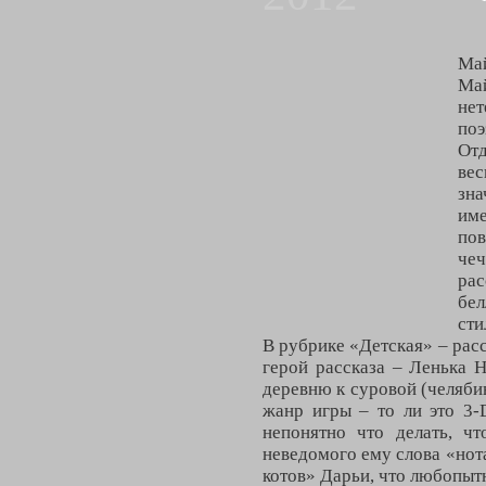
Май
Май
не
поэ
Отд
ве
зна
име
по
чеч
рас
бе
сти
В рубрике «Детская» – рас
герой рассказа – Ленька Н
деревню к суровой (челяби
жанр игры – то ли это 3-D
непонятно что делать, ч
неведомого ему слова «нот
котов» Дарьи, что любопыт