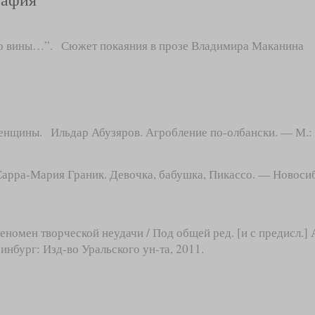
о вины…”. Сюжет покаяния в прозе Владимира Маканина
нщины. Ильдар Абузяров. Агробление по-олбански. — М.: 
Сарра-Мария Граник. Девочка, бабушка, Пикассо. — Новосиб
номен творческой неудачи / Под общей ред. [и с предисл.] 
нбург: Изд-во Уральского ун-та, 2011.