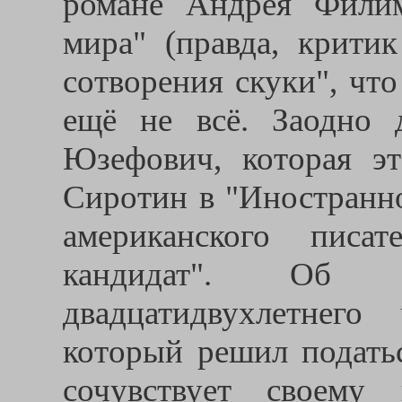
романе Андрея Филим
мира" (правда, критик
сотворения скуки", что
ещё не всё. Заодно 
Юзефович, которая эт
Сиротин в "Иностранно
американского писа
кандидат". Об и
двадцатидвухлетнего 
который решил податьс
сочувствует своему